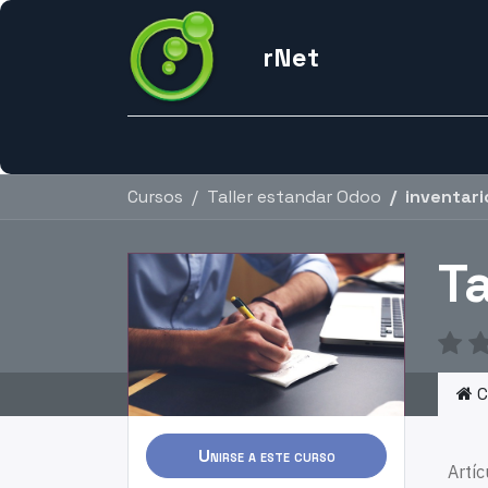
rNet
Inicio
Nosotros
Odoo Alterno
Redes
So
Cursos
Taller estandar Odoo
inventari
T
C
Unirse a este curso
Artíc