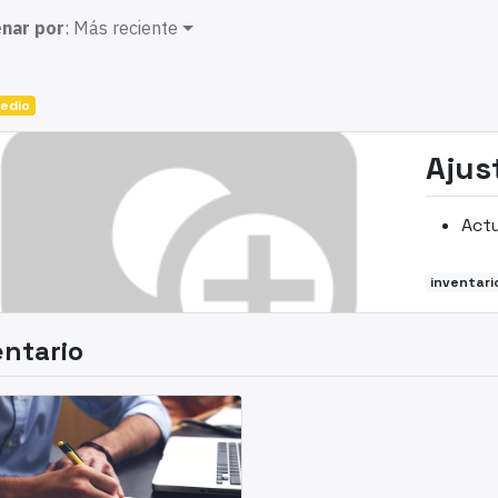
nar por
: Más reciente
edio
Ajus
Actu
inventari
entario