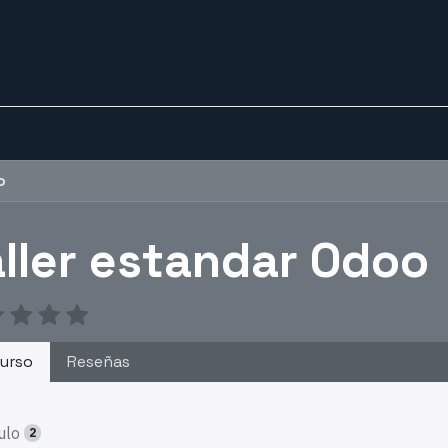
0
0
porte técnico
Tienda
o
aller estandar Odoo
urso
Reseñas
ulo
2